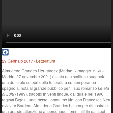
Facebook
29 Gennaio 2017
/
Letteratura
Almudena Grandes Hernández (Madrid, 7 maggio 1960 –
Madrid, 27 novembre 2021) è stata una scrittrice spagnola,
una delle più celebri della letteratura contemporanea
spagnola, nota al grande pubblico per il suo romanzo
Le età
di Lulù
(1989), tradotto in venti lingue, dal quale nel 1990 il
regista Bigas Luna trasse l’omonimo film con Francesca Neri
e Javier Bardem. Almudena Grandes ha sempre dimostrato
una grande attenzione ai personaggi femminili fin dai suoi