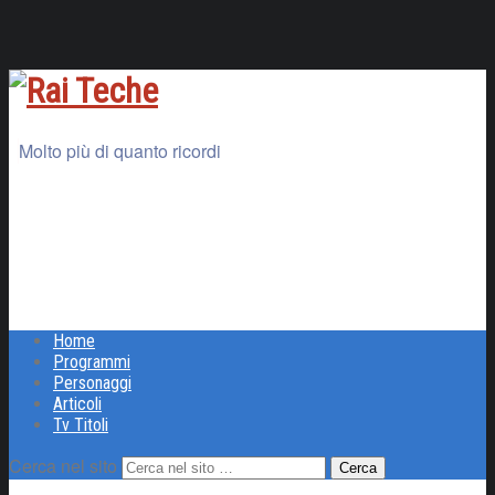
Molto più di quanto ricordi
Home
Programmi
Personaggi
Articoli
Tv Titoli
Cerca nel sito