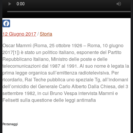
Facebook
12 Giugno 2017
/
Storia
Oscar Mammì (Roma, 25 ottobre 1926 – Roma, 10 giugno
2017[1]) è stato un politico italiano, esponente del Partito
Repubblicano Italiano, Ministro delle poste e delle
telecomunicazioni dal 1987 al 1991. Al suo nome è legata la
prima legge organica sull’emittenza radiotelevisiva. Per
ricordarlo, Rai Teche pubblica uno speziale Tg, all’indomani
dell’omicidio del Generale Carlo Alberto Dalla Chiesa, del 3
settembre 1982, in cui Bruno Vespa intervista Mammì e
Felisetti sulla questione delle leggi antimafia
Personaggi