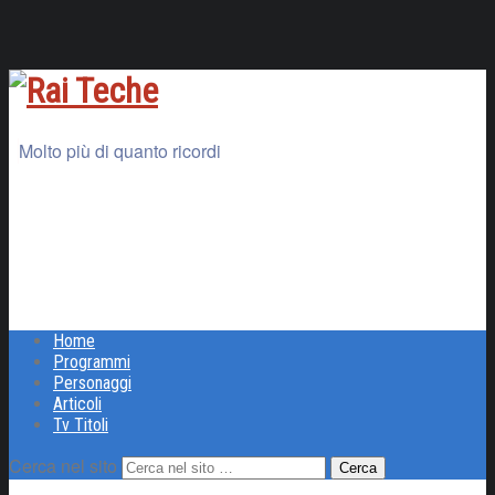
Molto più di quanto ricordi
Home
Programmi
Personaggi
Articoli
Tv Titoli
Cerca nel sito