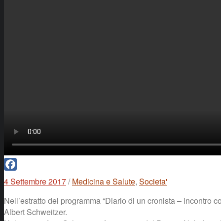
Facebook
4 Settembre 2017
/
Medicina e Salute
,
Societa'
Nell’estratto del programma “Diario di un cronista – incontro c
Albert Schweitzer.