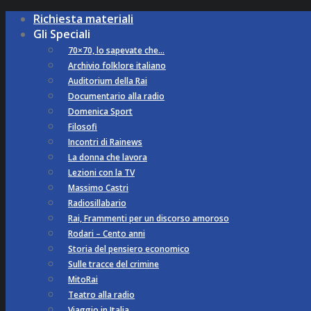
Richiesta materiali
Gli Speciali
70×70, lo sapevate che…
Archivio folklore italiano
Auditorium della Rai
Documentario alla radio
Domenica Sport
Filosofi
Incontri di Rainews
La donna che lavora
Lezioni con la TV
Massimo Castri
Radiosillabario
Rai, Frammenti per un discorso amoroso
Rodari – Cento anni
Storia del pensiero economico
Sulle tracce del crimine
MitoRai
Teatro alla radio
Viaggio in Italia