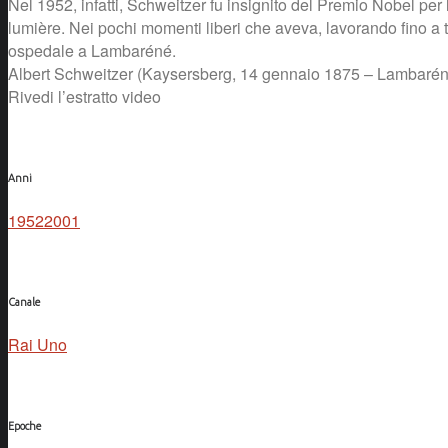
Nel 1952, infatti, Schweitzer fu insignito del Premio Nobel per 
lumière. Nei pochi momenti liberi che aveva, lavorando fino a 
ospedale a Lambaréné.
Albert Schweitzer (Kaysersberg, 14 gennaio 1875 – Lambaréné, 4
Rivedi l’estratto video
Anni
1952
2001
Canale
Rai Uno
Epoche