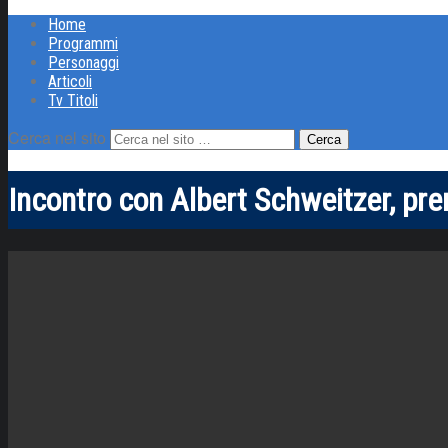
Home
Programmi
Personaggi
Articoli
Tv Titoli
Cerca nel sito
Incontro con Albert Schweitzer, pre