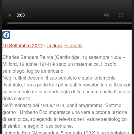
Facebook
10 Settembre 2017
/
Cultura
,
Filosofia
Charles Sanders Peirce (Cambridge, 10 settembre 1839 –
Milford, 19 aprile 1914) è stato un matematico, filosofo,
semiologo, logico americano
Negli ultimi decenni il suo pensiero è stato fortemente
rivalutato, fino a porlo tra i principali innovatori in molti campi,
specialmente nella metodologia della ricerca e nella filosofia
della scienza.
Nell’intervista del 16/06/1974, per il programma “Settimo
giorno”, Umberto Eco impartisce una vera e propria lezione
di semiotica, spiegando in televisione il valore semiologico
di simboli e segni di uso comune.
Umberto Eco (Alessandria, 5 gennaio 1932) è un semiologo,