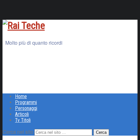
Molto più di quanto ricordi
Home
Programmi
Personaggi
Articoli
Tv Titoli
Cerca nel sito