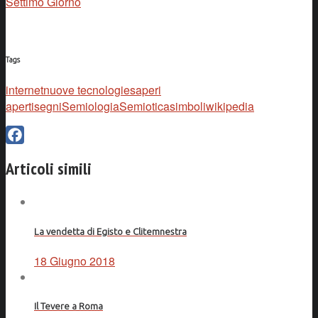
Settimo Giorno
Tags
internet
nuove tecnologie
saperi
aperti
segni
Semiologia
Semiotica
simboli
wikipedia
Facebook
Articoli simili
La vendetta di Egisto e Clitemnestra
18 Giugno 2018
Il Tevere a Roma