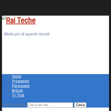
Molto più di quanto ricordi
Home
Programmi
Personaggi
Articoli
Tv Titoli
Cerca nel sito