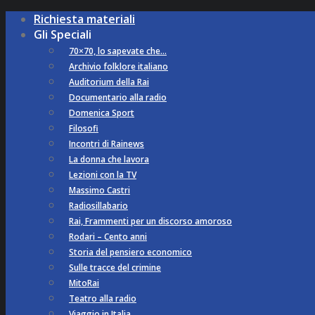
Richiesta materiali
Gli Speciali
70×70, lo sapevate che…
Archivio folklore italiano
Auditorium della Rai
Documentario alla radio
Domenica Sport
Filosofi
Incontri di Rainews
La donna che lavora
Lezioni con la TV
Massimo Castri
Radiosillabario
Rai, Frammenti per un discorso amoroso
Rodari – Cento anni
Storia del pensiero economico
Sulle tracce del crimine
MitoRai
Teatro alla radio
Viaggio in Italia