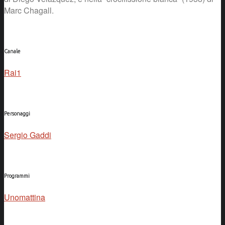
Marc Chagall.
Canale
Rai1
Personaggi
Sergio Gaddi
Programmi
Unomattina