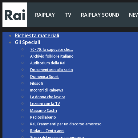
RAIPLAY
TV
RAIPLAY SOUND
NE
Richiesta materiali
Gli Speciali
70×70, lo sapevate che…
Archivio folklore italiano
Auditorium della Rai
Documentario alla radio
Domenica Sport
Filosofi
Incontri di Rainews
La donna che lavora
Lezioni con la TV
Massimo Castri
Radiosillabario
Rai, Frammenti per un discorso amoroso
Rodari – Cento anni
Storia del pensiero economico