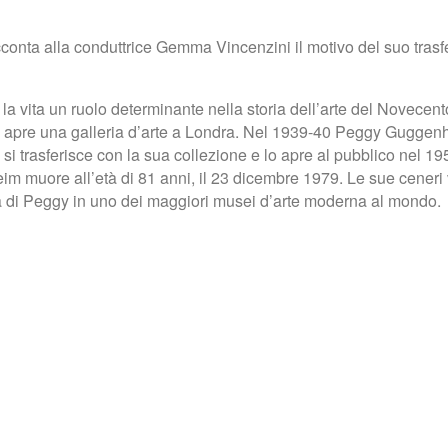
ta alla conduttrice Gemma Vincenzini il motivo del suo trasferim
 vita un ruolo determinante nella storia dell’arte del Novecento.
937 apre una galleria d’arte a Londra. Nel 1939-40 Peggy Guggen
si trasferisce con la sua collezione e lo apre al pubblico nel 1
uore all’età di 81 anni, il 23 dicembre 1979. Le sue ceneri ve
 di Peggy in uno dei maggiori musei d’arte moderna al mondo.