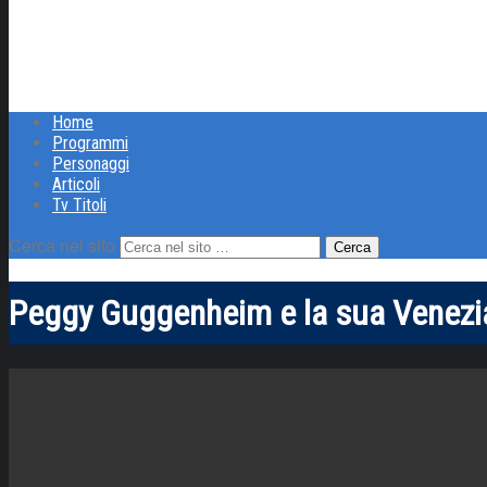
Home
Programmi
Personaggi
Articoli
Tv Titoli
Cerca nel sito
Peggy Guggenheim e la sua Venezi