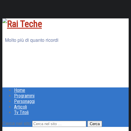
Molto più di quanto ricordi
Home
Programmi
Personaggi
Articoli
Tv Titoli
Cerca nel sito