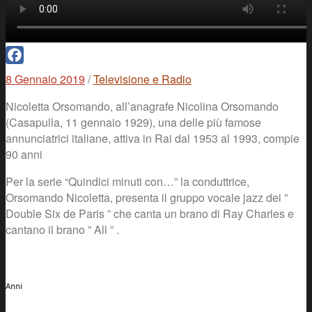
Facebook
8 Gennaio 2019
/
Televisione e Radio
Nicoletta Orsomando, all’anagrafe Nicolina Orsomando
(Casapulla, 11 gennaio 1929), una delle più famose
annunciatrici italiane, attiva in Rai dal 1953 al 1993, compie
90 anni
Per la serie “Quindici minuti con…” la conduttrice,
Orsomando Nicoletta, presenta il gruppo vocale jazz dei ”
Double Six de Paris ” che canta un brano di Ray Charles e
cantano il brano ” All ” .
Anni