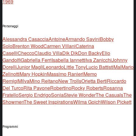
1969
Personaggi
Alessandra Casaccia
Antoine
Armando Savini
Bobby
Solo
Brenton Wood
Carmen Villani
Caterina
Caselli
Checco
Claudio Villa
Dik Dik
Don Backy
Elio
Gandolfi
Gabriella Ferri
Isabella Iannetti
Iva Zanicchi
Johnny
Dorelli
Junior Magli
Leonardo
Little Tony
Lucio Battisti
Mal
Mario
Zelinotti
Mary Hopkin
Massimo Ranieri
Memo
Remigi
Milva
Mino Reitano
New Trolls
Orietta Berti
Riccardo
Del Turco
Rita Pavone
Robertino
Rocky Roberts
Rosanna
Fratello
Sergio Endrigo
Sonia
Stevie Wonder
The Casuals
The
Showmen
The Sweet Inspirations
Wilma Goich
Wilson Pickett
Programmi