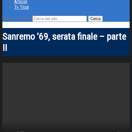
Articoli
Tv Titoli
Cerca nel sito
Sanremo ’69, serata finale – parte
II