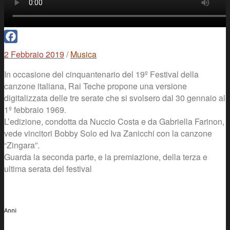
Facebook
2 Febbraio 2019
/
Musica
In occasione del cinquantenario del 19º Festival della
canzone italiana, Rai Teche propone una versione
digitalizzata delle tre serate che si svolsero dal 30 gennaio al
1º febbraio 1969.
L’edizione, condotta da Nuccio Costa e da Gabriella Farinon,
vede vincitori Bobby Solo ed Iva Zanicchi con la canzone
“Zingara”.
Guarda la seconda parte, e la premiazione, della terza e
ultima serata del festival
Anni