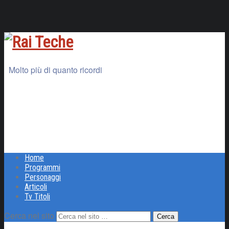
Molto più di quanto ricordi
Home
Programmi
Personaggi
Articoli
Tv Titoli
Cerca nel sito