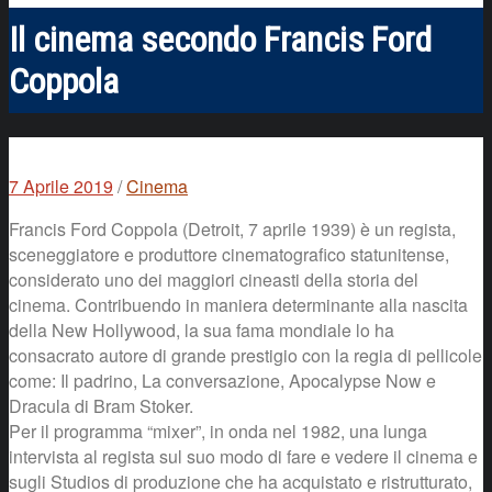
Il cinema secondo Francis Ford
Coppola
7 Aprile 2019
/
Cinema
Francis Ford Coppola (Detroit, 7 aprile 1939) è un regista,
sceneggiatore e produttore cinematografico statunitense,
considerato uno dei maggiori cineasti della storia del
cinema. Contribuendo in maniera determinante alla nascita
della New Hollywood, la sua fama mondiale lo ha
consacrato autore di grande prestigio con la regia di pellicole
come: Il padrino, La conversazione, Apocalypse Now e
Dracula di Bram Stoker.
Per il programma “mixer”, in onda nel 1982, una lunga
intervista al regista sul suo modo di fare e vedere il cinema e
sugli Studios di produzione che ha acquistato e ristrutturato,