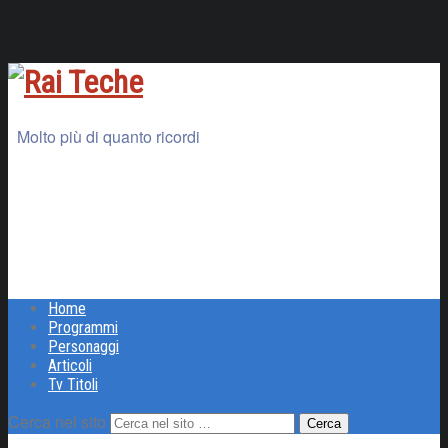
Molto più di quanto ricordi
Home
Programmi
Personaggi
Articoli
Tv Titoli
Cerca nel sito