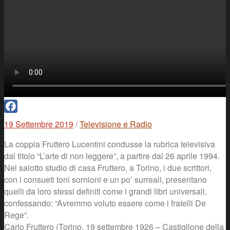
Facebook
19 Settembre 2019
/
Televisione e Radio
La coppia Fruttero Lucentini condusse la rubrica televisiva
dal titolo “L’arte di non leggere”, a partire dal 26 aprile 1994.
Nel salotto studio di casa Fruttero, a Torino, i due scrittori,
con i consueti toni sornioni e un po’ surreali, presentano
quelli da loro stessi definiti come i grandi libri universali,
confessando: “Avremmo voluto essere come i fratelli De
Rege”.
Carlo Fruttero (Torino, 19 settembre 1926 – Castiglione della