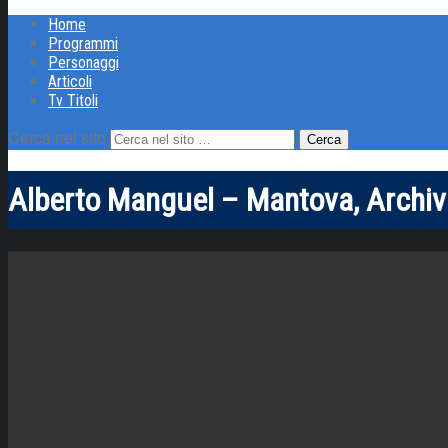
Home
Programmi
Personaggi
Articoli
Tv Titoli
Cerca nel sito
Alberto Manguel – Mantova, Archivi