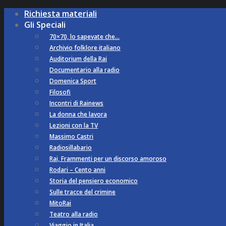
Richiesta materiali
Gli Speciali
70×70, lo sapevate che…
Archivio folklore italiano
Auditorium della Rai
Documentario alla radio
Domenica Sport
Filosofi
Incontri di Rainews
La donna che lavora
Lezioni con la TV
Massimo Castri
Radiosillabario
Rai, Frammenti per un discorso amoroso
Rodari – Cento anni
Storia del pensiero economico
Sulle tracce del crimine
MitoRai
Teatro alla radio
Viaggio in Italia