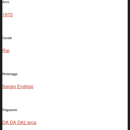
Anni
1972
Canale
Rai
Personaggi
Sergio Endrigo
Programmi
DA DA DA
L'arca