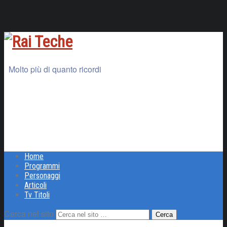
Molto più di quanto ricordi
Home
Programmi
Personaggi
Articoli
Tv Titoli
Cerca nel sito