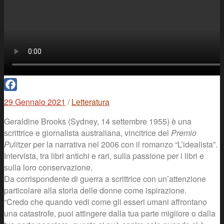
Facebook
29 Gennaio 2021
/
Letteratura
Geraldine Brooks (Sydney, 14 settembre 1955) è una
scrittrice e giornalista australiana, vincitrice del
Premio
Pu
litzer per la narrativa nel 2006 con il romanzo “L’idealista”.
Intervista, tra libri antichi e rari, sulla passione per i libri e
sulla loro conservazione.
Da corrispondente di guerra a scrittrice con un’attenzione
particolare alla storia delle donne come ispirazione.
“Credo che quando vedi come gli esseri umani affrontano
una catastrofe, puoi attingere dalla tua parte migliore o dalla