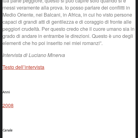
tua parte peggiore, questo si può capire solo quando si è
messi veramente alla prova. Io posso parlare dei conflitti in
Medio Oriente, nei Balcani, in Africa, in cui ho visto persone
capaci di grandi atti di gentilezza e di coraggio di fronte alle
peggiori crudeltà. Per questo credo che il cuore umano sia in
grado di andare in entrambe le direzioni. Questo è uno degli
elementi che ho poi inserito nei miei romanzi”.
Intervista di Luciano Minerva
Testo dell’intervista
Anni
2008
Canale