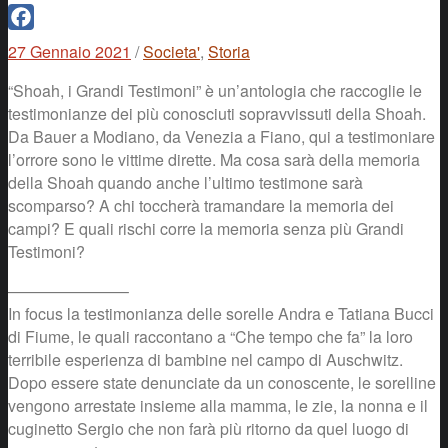
Facebook
27 Gennaio 2021
/
Societa'
,
Storia
“Shoah, i Grandi Testimoni” è un’antologia che raccoglie le
testimonianze dei più conosciuti sopravvissuti della Shoah.
Da Bauer a Modiano, da Venezia a Fiano, qui a testimoniare
l’orrore sono le vittime dirette. Ma cosa sarà della memoria
della Shoah quando anche l’ultimo testimone sarà
scomparso? A chi toccherà tramandare la memoria dei
campi? E quali rischi corre la memoria senza più Grandi
Testimoni?
———————–
In focus la testimonianza delle sorelle Andra e Tatiana Bucci
di Fiume, le quali raccontano a “Che tempo che fa” la loro
terribile esperienza di bambine nel campo di Auschwitz.
Dopo essere state denunciate da un conoscente, le sorelline
vengono arrestate insieme alla mamma, le zie, la nonna e il
cuginetto Sergio che non farà più ritorno da quel luogo di