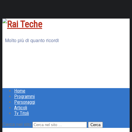
Molto più di quanto ricordi
Home
Programmi
Personaggi
Articoli
Tv Titoli
Cerca nel sito