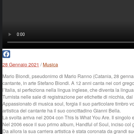
Facebook
28 Gennaio 2021
/
Musica
Mario Biondi, pseudonimo di Mario Ranno (Catania, 28 gennaio
cantante, in arte Stefano Biondi. A 12 anni canta nei cori greg
l’Italia, si perfeziona nella lingua inglese, che diventa la lingua
Turnista nelle sale di registrazione per etichette di nicchia, 
Appassionato di musica soul, forgia il suo particolare timbro 
artistica del cantante ha il suo concittadino Gianni Bella.
La svolta arriva nel 2004 con This Is What You Are. Il singolo
Nel 2006 esce il suo primo album, Handful of Soul, inciso col gr
Da allora la sua carriera artistica è stata coronata da grandi 