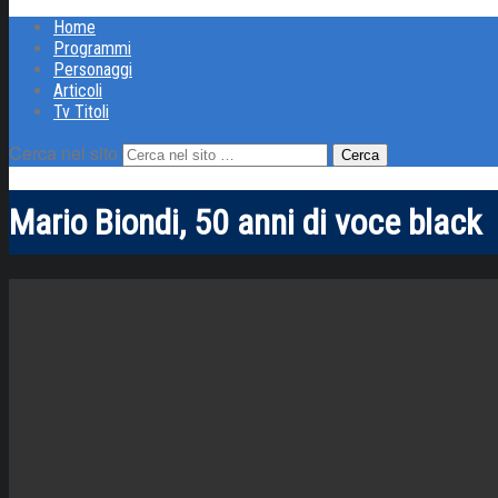
Home
Programmi
Personaggi
Articoli
Tv Titoli
Cerca nel sito
Mario Biondi, 50 anni di voce black