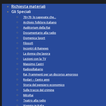
Richiesta materiali
Gli Speciali
70×70, lo sapevate che…
Archivio folklore italiano
Auditorium della Rai
Documentario alla radio
Domenica Sport
Filosofi
Incontri di Rainews
La donna che lavora
Lezioni con la TV
Massimo Castri
Radiosillabario
Rai, Frammenti per un discorso amoroso
Rodari – Cento anni
Storia del pensiero economico
Sulle tracce del crimine
MitoRai
Teatro alla radio
Viaggio in Italia