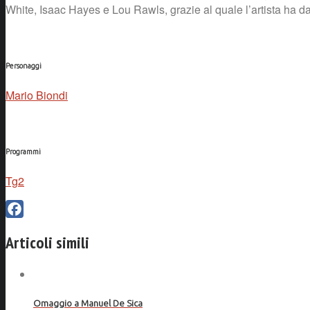
White, Isaac Hayes e Lou Rawls, grazie al quale l’artista ha dat
Personaggi
Mario Biondi
Programmi
Tg2
Facebook
Articoli simili
Omaggio a Manuel De Sica