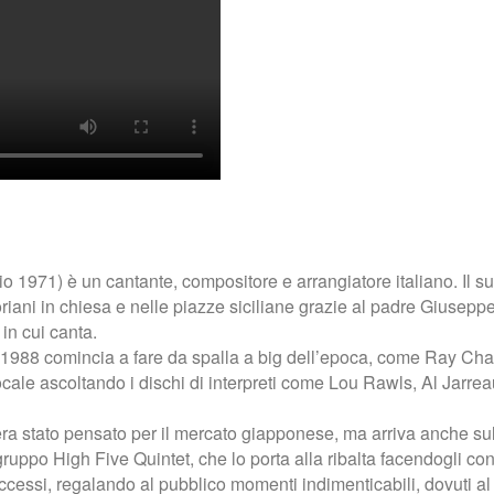
 1971) è un cantante, compositore e arrangiatore italiano. Il
oriani in chiesa e nelle piazze siciliane grazie al padre Giusepp
 in cui canta.
dal 1988 comincia a fare da spalla a big dell’epoca, come Ray Cha
vocale ascoltando i dischi di interpreti come Lou Rawls, Al Jarr
 era stato pensato per il mercato giapponese, ma arriva anche sul
uppo High Five Quintet, che lo porta alla ribalta facendogli conq
successi, regalando al pubblico momenti indimenticabili, dovuti al