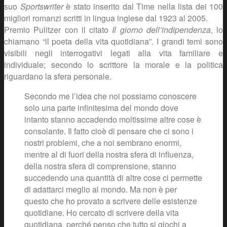
suo
Sportswriter
è stato inserito dal Time nella lista dei 100
migliori romanzi scritti in lingua inglese dal 1923 al 2005.
Premio Pulitzer con il citato
Il giorno dell’indipendenza
, lo
chiamano “il poeta della vita quotidiana”. I grandi temi sono
visibili negli interrogativi legati alla vita familiare e
individuale; secondo lo scrittore la morale e la politica
riguardano la sfera personale.
Secondo me l’idea che noi possiamo conoscere
solo una parte infinitesima del mondo dove
intanto stanno accadendo moltissime altre cose è
consolante. Il fatto cioè di pensare che ci sono i
nostri problemi, che a noi sembrano enormi,
mentre al di fuori della nostra sfera di influenza,
della nostra sfera di comprensione, stanno
succedendo una quantità di altre cose ci permette
di adattarci meglio al mondo. Ma non è per
questo che ho provato a scrivere delle esistenze
quotidiane. Ho cercato di scrivere della vita
quotidiana, perché penso che tutto si giochi a