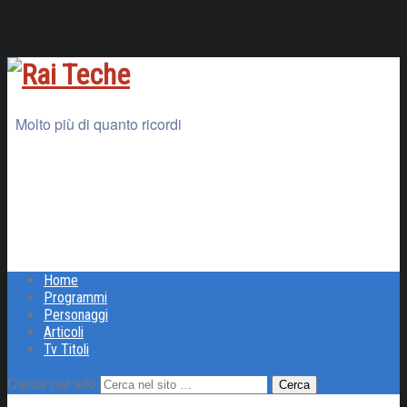
Molto più di quanto ricordi
Home
Programmi
Personaggi
Articoli
Tv Titoli
Cerca nel sito