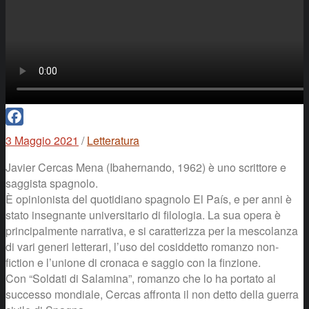
Facebook
3 Maggio 2021
/
Letteratura
Javier Cercas Mena (Ibahernando, 1962) è uno scrittore e
saggista spagnolo.
È opinionista del quotidiano spagnolo El País, e per anni è
stato insegnante universitario di filologia. La sua opera è
principalmente narrativa, e si caratterizza per la mescolanza
di vari generi letterari, l’uso del cosiddetto romanzo non-
fiction e l’unione di cronaca e saggio con la finzione.
Con “Soldati di Salamina”, romanzo che lo ha portato al
successo mondiale, Cercas affronta il non detto della guerra