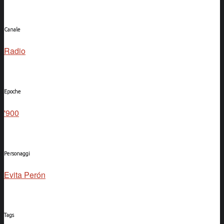
Canale
Radio
Epoche
'900
Personaggi
Evita Perón
Tags