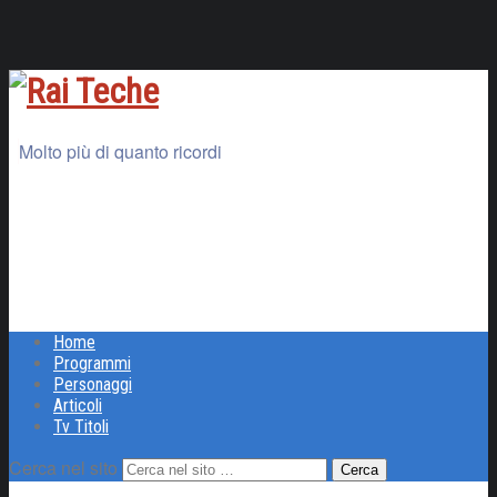
Molto più di quanto ricordi
Home
Programmi
Personaggi
Articoli
Tv Titoli
Cerca nel sito