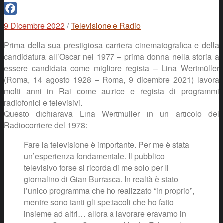
Facebook
9 Dicembre 2022
/
Televisione e Radio
Prima della sua prestigiosa carriera cinematografica e della
candidatura all’Oscar nel 1977 – prima donna nella storia a
essere candidata come migliore regista – Lina Wertmüller
(Roma, 14 agosto 1928 – Roma, 9 dicembre 2021) lavora
molti anni in Rai come autrice e regista di programmi
radiofonici e televisivi.
Questo dichiarava Lina Wertmüller in un articolo del
Radiocorriere del 1978:
Fare la televisione è importante. Per me è stata
un’esperienza fondamentale. Il pubblico
televisivo forse si ricorda di me solo per Il
giornalino di Gian Burrasca. In realtà è stato
l’unico programma che ho realizzato “in proprio”,
mentre sono tanti gli spettacoli che ho fatto
insieme ad altri… allora a lavorare eravamo in