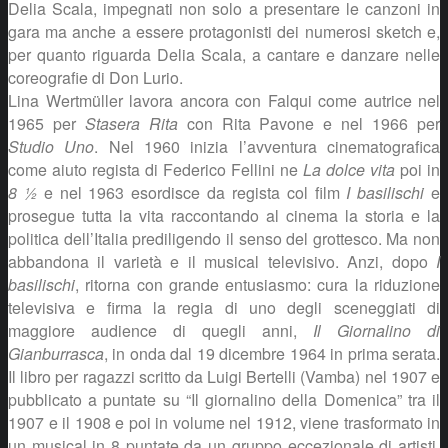
Delia Scala, impegnati non solo a presentare le canzoni in
gara ma anche a essere protagonisti dei numerosi sketch e,
per quanto riguarda Delia Scala, a cantare e danzare nelle
coreografie di Don Lurio.
Lina Wertmüller lavora ancora con Falqui come autrice nel
1965 per
Stasera Rita
con Rita Pavone e nel 1966 per
Studio Uno
. Nel 1960 inizia l’avventura cinematografica
come aiuto regista di Federico Fellini ne
La dolce vita
poi in
8 ½
e nel 1963 esordisce da regista col film
I basilischi
e
prosegue tutta la vita raccontando al cinema la storia e la
politica dell’Italia prediligendo il senso del grottesco. Ma non
abbandona il varietà e il musical televisivo. Anzi, dopo
I
basilischi
, ritorna con grande entusiasmo: cura la riduzione
televisiva e firma la regia di uno degli sceneggiati di
maggiore audience di quegli anni,
Il Giornalino di
Gianburrasca
, in onda dal 19 dicembre 1964 in prima serata.
Il libro per ragazzi scritto da Luigi Bertelli (Vamba) nel 1907 e
pubblicato a puntate su “Il giornalino della Domenica” tra il
1907 e il 1908 e poi in volume nel 1912, viene trasformato in
un musical in 8 puntate da un gruppo eccezionale di artisti.