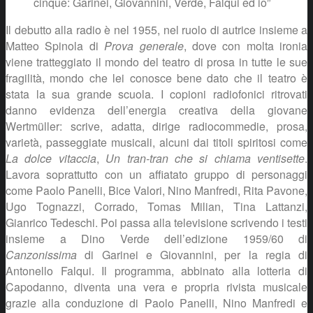
cinque: Garinei, Giovannini, Verde, Falqui ed io”
Il debutto alla radio è nel 1955, nel ruolo di autrice insieme a
Matteo Spinola di
Prova generale
, dove con molta ironia
viene tratteggiato il mondo del teatro di prosa in tutte le sue
fragilità, mondo che lei conosce bene dato che il teatro è
stata la sua grande scuola. I copioni radiofonici ritrovati
danno evidenza dell’energia creativa della giovane
Wertmüller: scrive, adatta, dirige radiocommedie, prosa,
varietà, passeggiate musicali, alcuni dai titoli spiritosi come
La dolce vitaccia
,
Un tran-tran che si chiama ventisette
.
Lavora soprattutto con un affiatato gruppo di personaggi
come Paolo Panelli, Bice Valori, Nino Manfredi, Rita Pavone,
Ugo Tognazzi, Corrado, Tomas Milian, Tina Lattanzi,
Gianrico Tedeschi. Poi passa alla televisione scrivendo i testi
insieme a Dino Verde dell’edizione 1959/60 di
Canzonissima
di Garinei e Giovannini, per la regia di
Antonello Falqui. Il programma, abbinato alla lotteria di
Capodanno, diventa una vera e propria rivista musicale
grazie alla conduzione di Paolo Panelli, Nino Manfredi e