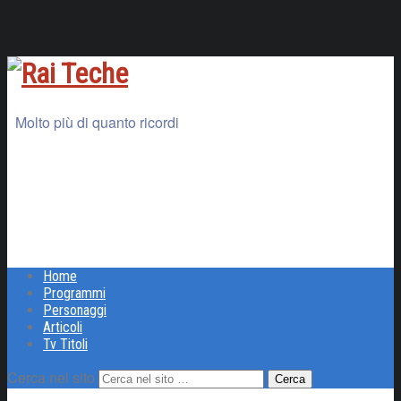
Molto più di quanto ricordi
Home
Programmi
Personaggi
Articoli
Tv Titoli
Cerca nel sito