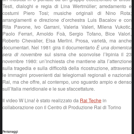
Testi, dialoghi e regia di Lina Wertmüller; arredamento e
costumi Piero Tosi; musiche originali di Nino Rota;
arrangiamenti e direzione d’orchestra Luis Bacalov e con
Rita Pavone, Ivo Garrani, Valeria Valeri, Milena Vukotic,
Paolo Ferrari, Arnoldo Foà, Sergio Tofano, Bice Valori,
Roberto Chevalier, Elsa Merlini. Prosa, varietà, ma anche
documentari. Nel 1981 gira il documentario
È una domenica
sera di novembre
sul sisma che sconvolse l’Irpinia il 23
novembre 1980: un’inchiesta che mantiene alta l’attenzione
sulla tragedia e sulla difficoltà della ricostruzione, attraverso
le immagini provenienti dai telegiornali regionali e nazionali
Rai, ma che offre, al contempo, uno sguardo ampio e denso
sull’Italia meridionale e le sue sfaccettature.
Il video W Lina! è stato realizzato da
Rai Teche
in
collaborazione con il Centro di Produzione Rai di Torino
Personaggi