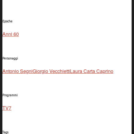
Epoche
Anni 60
Personaggi
Antonio Segni
Giorgio Vecchietti
Laura Carta Caprino
Programmi
TV7
Tags