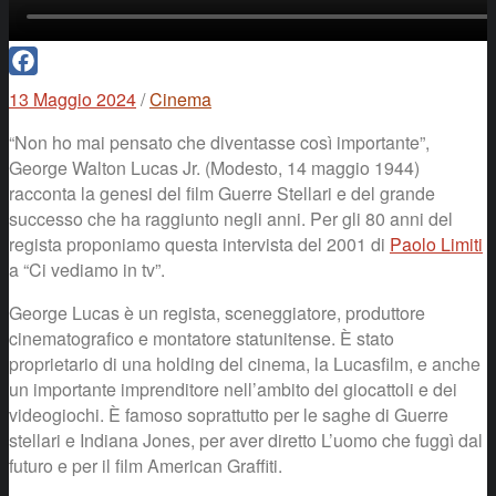
Facebook
13 Maggio 2024
/
Cinema
“Non ho mai pensato che diventasse così importante”,
George Walton Lucas Jr. (Modesto, 14 maggio 1944)
racconta la genesi del film Guerre Stellari e del grande
successo che ha raggiunto negli anni. Per gli 80 anni del
regista proponiamo questa intervista del 2001 di
Paolo Limiti
a “Ci vediamo in tv”.
George Lucas è un regista, sceneggiatore, produttore
cinematografico e montatore statunitense. È stato
proprietario di una holding del cinema, la Lucasfilm, e anche
un importante imprenditore nell’ambito dei giocattoli e dei
videogiochi. È famoso soprattutto per le saghe di Guerre
stellari e Indiana Jones, per aver diretto L’uomo che fuggì dal
futuro e per il film American Graffiti.