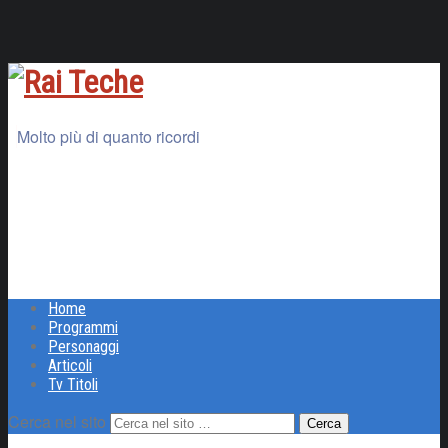
Molto più di quanto ricordi
Home
Programmi
Personaggi
Articoli
Tv Titoli
Cerca nel sito