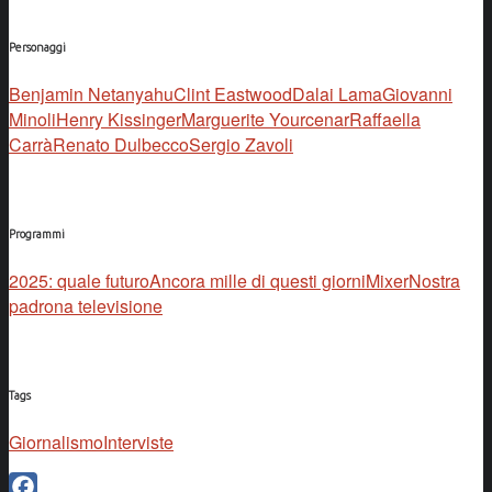
Personaggi
Benjamin Netanyahu
Clint Eastwood
Dalai Lama
Giovanni
Minoli
Henry Kissinger
Marguerite Yourcenar
Raffaella
Carrà
Renato Dulbecco
Sergio Zavoli
Programmi
2025: quale futuro
Ancora mille di questi giorni
Mixer
Nostra
padrona televisione
Tags
Giornalismo
Interviste