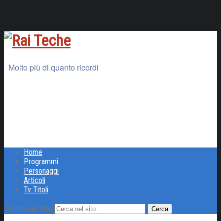
Molto più di quanto ricordi
Home
Programmi
Personaggi
Articoli
Tv Titoli
Cerca nel sito