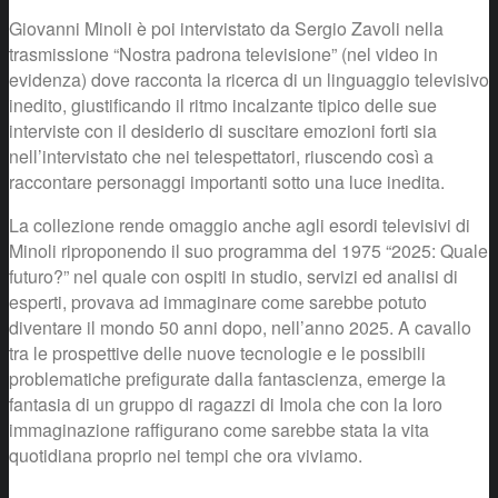
Giovanni Minoli è poi intervistato da Sergio Zavoli nella
trasmissione “Nostra padrona televisione” (nel video in
evidenza) dove racconta la ricerca di un linguaggio televisivo
inedito, giustificando il ritmo incalzante tipico delle sue
interviste con il desiderio di suscitare emozioni forti sia
nell’intervistato che nei telespettatori, riuscendo così a
raccontare personaggi importanti sotto una luce inedita.
La collezione rende omaggio anche agli esordi televisivi di
Minoli riproponendo il suo programma del 1975 “2025: Quale
futuro?” nel quale con ospiti in studio, servizi ed analisi di
esperti, provava ad immaginare come sarebbe potuto
diventare il mondo 50 anni dopo, nell’anno 2025. A cavallo
tra le prospettive delle nuove tecnologie e le possibili
problematiche prefigurate dalla fantascienza, emerge la
fantasia di un gruppo di ragazzi di Imola che con la loro
immaginazione raffigurano come sarebbe stata la vita
quotidiana proprio nei tempi che ora viviamo.