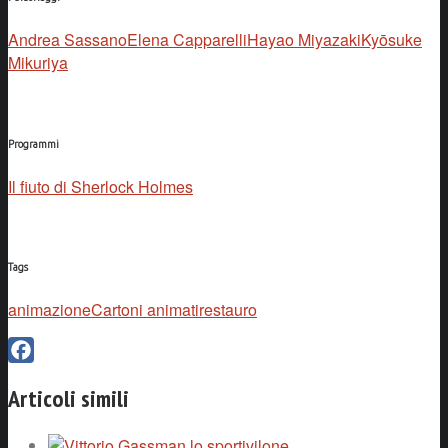
Andrea Sassano
Elena Capparelli
Hayao Miyazaki
Kyōsuke
Mikuriya
Programmi
Il fiuto di Sherlock Holmes
Tags
animazione
Cartoni animati
restauro
Facebook
Articoli simili