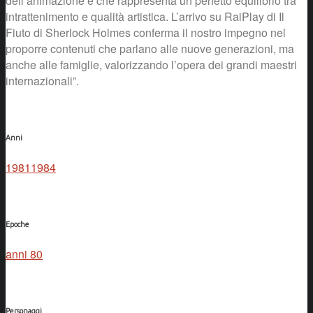
dell’animazione e che rappresenta un perfetto equilibrio tra
intrattenimento e qualità artistica. L’arrivo su RaiPlay di Il
Fiuto di Sherlock Holmes conferma il nostro impegno nel
proporre contenuti che parlano alle nuove generazioni, ma
anche alle famiglie, valorizzando l’opera dei grandi maestri
internazionali”.
Anni
1981
1984
Epoche
anni 80
Personaggi