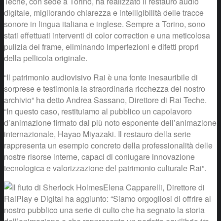
Teche, con sede a Torino, ha realizzato il restauro audio
digitale, migliorando chiarezza e intelligibilità delle tracce
sonore in lingua italiana e inglese. Sempre a Torino, sono
stati effettuati interventi di color correction e una meticolosa
pulizia dei frame, eliminando imperfezioni e difetti propri
della pellicola originale.
“Il patrimonio audiovisivo Rai è una fonte inesauribile di
sorprese e testimonia la straordinaria ricchezza del nostro
archivio” ha detto Andrea Sassano, Direttore di Rai Teche.
“In questo caso, restituiamo al pubblico un capolavoro
d’animazione firmato dal più noto esponente dell’animazione
internazionale, Hayao Miyazaki. Il restauro della serie
rappresenta un esempio concreto della professionalità delle
nostre risorse interne, capaci di coniugare innovazione
tecnologica e valorizzazione del patrimonio culturale Rai”.
Elena Capparelli, Direttore di
RaiPlay e Digital ha aggiunto: “Siamo orgogliosi di offrire al
nostro pubblico una serie di culto che ha segnato la storia