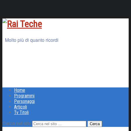
Molto più di quanto ricordi
Home
Programmi
Personaggi
Articoli
Tv Titoli
Cerca nel sito