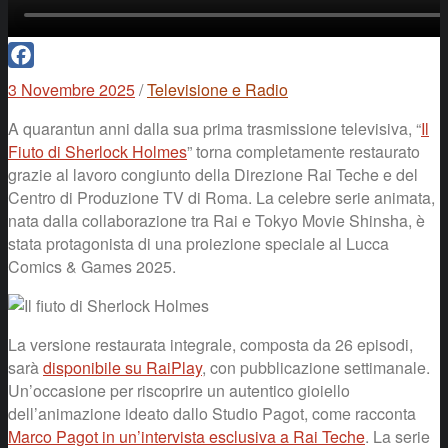
Facebook
3 Novembre 2025
/
Televisione e Radio
A quarantun anni dalla sua prima trasmissione televisiva, “
Il
Fiuto di Sherlock Holmes
” torna completamente restaurato
grazie al lavoro congiunto della Direzione Rai Teche e del
Centro di Produzione TV di Roma. La celebre serie animata,
nata dalla collaborazione tra Rai e Tokyo Movie Shinsha, è
stata protagonista di una proiezione speciale al Lucca
Comics & Games 2025.
La versione restaurata integrale, composta da 26 episodi,
sarà
disponibile su RaiPlay
, con pubblicazione settimanale.
Un’occasione per riscoprire un autentico gioiello
dell’animazione ideato dallo Studio Pagot, come racconta
Marco Pagot in un’intervista esclusiva a Rai Teche
. La serie