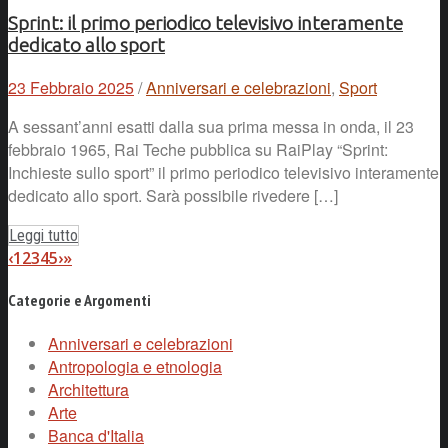
Sprint: il primo periodico televisivo interamente
dedicato allo sport
23 Febbraio 2025
/
Anniversari e celebrazioni
,
Sport
A sessant’anni esatti dalla sua prima messa in onda, il 23
febbraio 1965, Rai Teche pubblica su RaiPlay “Sprint:
Inchieste sullo sport” il primo periodico televisivo interamente
dedicato allo sport. Sarà possibile rivedere […]
Leggi tutto
‹
1
2
3
4
5
›
»
Categorie e Argomenti
Anniversari e celebrazioni
Antropologia e etnologia
Architettura
Arte
Banca d'Italia