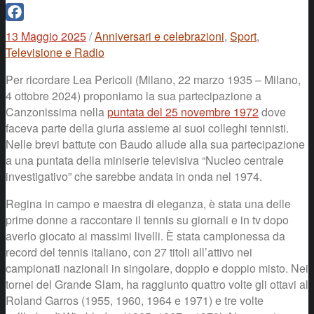
Facebook
13 Maggio 2025
/
Anniversari e celebrazioni
,
Sport
,
Televisione e Radio
Per ricordare Lea Pericoli (Milano, 22 marzo 1935 – Milano,
4 ottobre 2024) proponiamo la sua partecipazione a
Canzonissima nella
puntata del 25 novembre 1972
dove
faceva parte della giuria assieme ai suoi colleghi tennisti.
Nelle brevi battute con Baudo allude alla sua partecipazione
a una puntata della miniserie televisiva “Nucleo centrale
investigativo” che sarebbe andata in onda nel 1974.
Regina in campo e maestra di eleganza, è stata una delle
prime donne a raccontare il tennis su giornali e in tv dopo
averlo giocato ai massimi livelli. È stata campionessa da
record del tennis italiano, con 27 titoli all’attivo nei
campionati nazionali in singolare, doppio e doppio misto. Nei
tornei del Grande Slam, ha raggiunto quattro volte gli ottavi al
Roland Garros (1955, 1960, 1964 e 1971) e tre volte