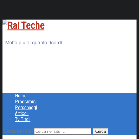
Molto più di quanto ricordi
Home
Programmi
Personaggi
Articoli
Tv Titoli
Cerca nel sito