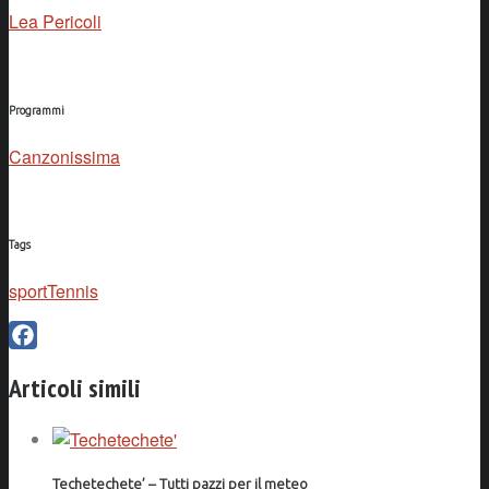
Lea Pericoli
Programmi
Canzonissima
Tags
sport
Tennis
Facebook
Articoli simili
Techetechete’ – Tutti pazzi per il meteo