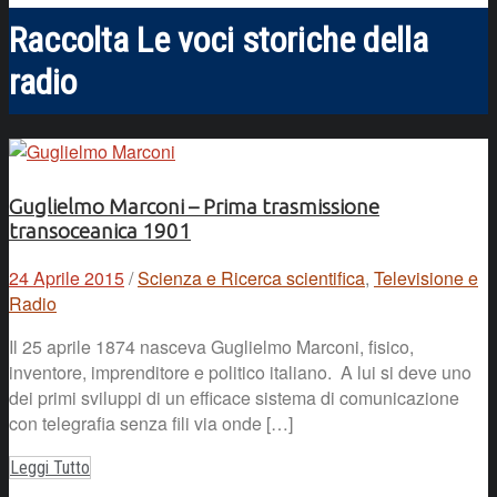
Raccolta Le voci storiche della
radio
Guglielmo Marconi – Prima trasmissione
transoceanica 1901
24 Aprile 2015
/
Scienza e Ricerca scientifica
,
Televisione e
Radio
Il 25 aprile 1874 nasceva Guglielmo Marconi, fisico,
inventore, imprenditore e politico italiano. A lui si deve uno
dei primi sviluppi di un efficace sistema di comunicazione
con telegrafia senza fili via onde […]
Leggi Tutto