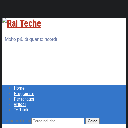
Molto più di quanto ricordi
Home
Programmi
Personaggi
Articoli
Tv Titoli
Cerca nel sito