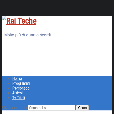
Molto più di quanto ricordi
Home
Programmi
Personaggi
Articoli
Tv Titoli
Cerca nel sito