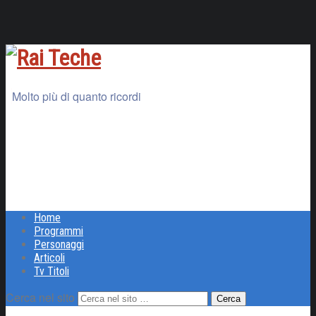
Molto più di quanto ricordi
Home
Programmi
Personaggi
Articoli
Tv Titoli
Cerca nel sito