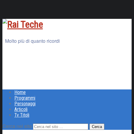
Molto più di quanto ricordi
Home
Programmi
Personaggi
Articoli
Tv Titoli
Cerca nel sito