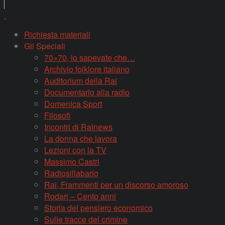
Richiesta materiali
Gli Speciali
70×70, lo sapevate che…
Archivio folklore italiano
Auditorium della Rai
Documentario alla radio
Domenica Sport
Filosofi
Incontri di Rainews
La donna che lavora
Lezioni con la TV
Massimo Castri
Radiosillabario
Rai, Frammenti per un discorso amoroso
Rodari – Cento anni
Storia del pensiero economico
Sulle tracce del crimine