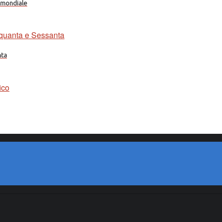
a mondiale
nta