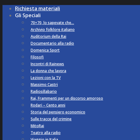
Richiesta materiali
Gli Speciali
70×70, lo sapevate che…
Archivio folklore italiano
Auditorium della Rai
Documentario alla radio
Domenica Sport
Filosofi
Incontri di Rainews
La donna che lavora
Lezioni con la TV
Massimo Castri
Radiosillabario
Rai, Frammenti per un discorso amoroso
Rodari – Cento anni
Storia del pensiero economico
Sulle tracce del crimine
MitoRai
Teatro alla radio
Viaggio in Italia