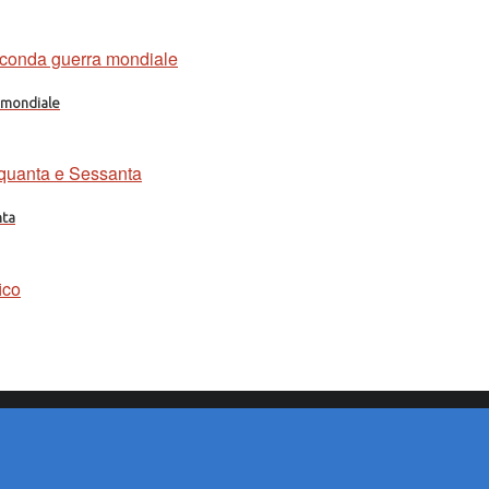
a mondiale
nta