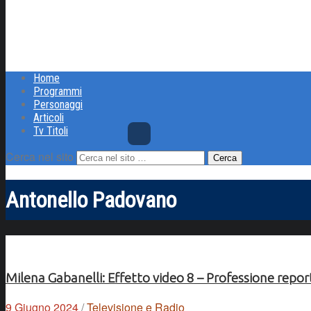
Home
Programmi
Personaggi
Articoli
Tv Titoli
Cerca nel sito
Antonello Padovano
Milena Gabanelli: Effetto video 8 – Professione repor
9 Giugno 2024
/
Televisione e Radio