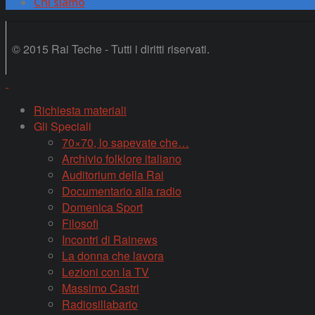
Chi siamo
© 2015 Rai Teche - Tutti i diritti riservati.
Richiesta materiali
Gli Speciali
70×70, lo sapevate che…
Archivio folklore italiano
Auditorium della Rai
Documentario alla radio
Domenica Sport
Filosofi
Incontri di Rainews
La donna che lavora
Lezioni con la TV
Massimo Castri
Radiosillabario