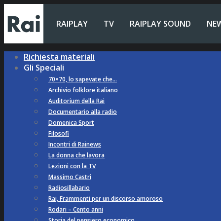
RAIPLAY
TV
RAIPLAY SOUND
NE
Richiesta materiali
Gli Speciali
70×70, lo sapevate che…
Archivio folklore italiano
Auditorium della Rai
Documentario alla radio
Domenica Sport
Filosofi
Incontri di Rainews
La donna che lavora
Lezioni con la TV
Massimo Castri
Radiosillabario
Rai, Frammenti per un discorso amoroso
Rodari – Cento anni
Storia del pensiero economico