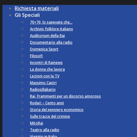
Richiesta materiali
Gli Speciali
70×70, lo sapevate che…
Archivio folklore italiano
Auditorium della Rai
Documentario alla radio
Domenica Sport
Filosofi
Incontri di Rainews
La donna che lavora
Lezioni con la TV
Massimo Castri
Radiosillabario
Rai, Frammenti per un discorso amoroso
Rodari – Cento anni
Storia del pensiero economico
Sulle tracce del crimine
MitoRai
Teatro alla radio
Viaggio in Italia