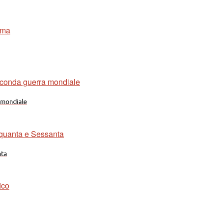
a mondiale
nta