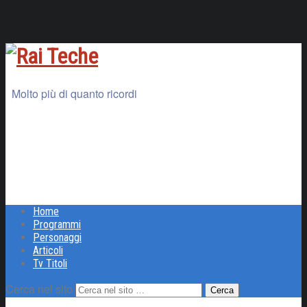
Molto più di quanto ricordi
Home
Programmi
Personaggi
Articoli
Tv Titoli
Cerca nel sito