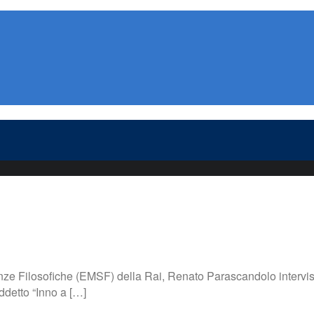
nze Filosofiche (EMSF) della Rai, Renato Parascandolo intervista
ddetto “Inno a […]