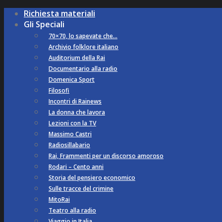
Richiesta materiali
Gli Speciali
70×70, lo sapevate che…
Archivio folklore italiano
Auditorium della Rai
Documentario alla radio
Domenica Sport
Filosofi
Incontri di Rainews
La donna che lavora
Lezioni con la TV
Massimo Castri
Radiosillabario
Rai, Frammenti per un discorso amoroso
Rodari – Cento anni
Storia del pensiero economico
Sulle tracce del crimine
MitoRai
Teatro alla radio
Viaggio in Italia