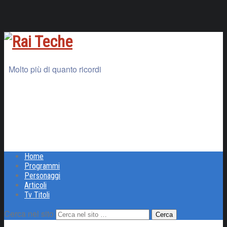
Molto più di quanto ricordi
Home
Programmi
Personaggi
Articoli
Tv Titoli
Cerca nel sito