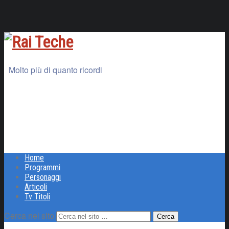
Molto più di quanto ricordi
Home
Programmi
Personaggi
Articoli
Tv Titoli
Cerca nel sito