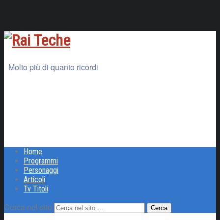
Molto più di quanto ricordi
Home
Programmi
Personaggi
Articoli
Tv Titoli
Cerca nel sito