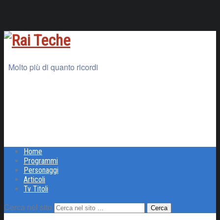
Molto più di quanto ricordi
Home
Programmi
Personaggi
Articoli
Tv Titoli
Cerca nel sito