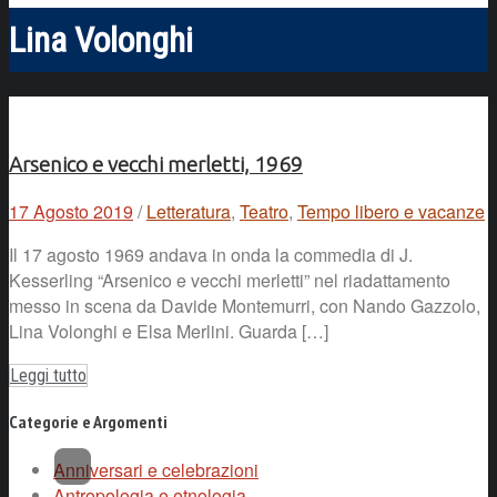
Lina Volonghi
Arsenico e vecchi merletti, 1969
17 Agosto 2019
/
Letteratura
,
Teatro
,
Tempo libero e vacanze
Il 17 agosto 1969 andava in onda la commedia di J.
Kesserling “Arsenico e vecchi merletti” nel riadattamento
messo in scena da Davide Montemurri, con Nando Gazzolo,
Lina Volonghi e Elsa Merlini. Guarda […]
Leggi tutto
Categorie e Argomenti
Anniversari e celebrazioni
Antropologia e etnologia