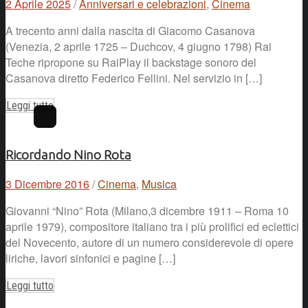
2 Aprile 2025
/
Anniversari e celebrazioni
,
Cinema
A trecento anni dalla nascita di Giacomo Casanova
(Venezia, 2 aprile 1725 – Duchcov, 4 giugno 1798) Rai
Teche ripropone su RaiPlay il backstage sonoro del
Casanova diretto Federico Fellini. Nel servizio in […]
Leggi tutto
Ricordando Nino Rota
3 Dicembre 2016
/
Cinema
,
Musica
Giovanni “Nino” Rota (Milano,3 dicembre 1911 – Roma 10
aprile 1979), compositore italiano tra i più prolifici ed eclettici
del Novecento, autore di un numero considerevole di opere
liriche, lavori sinfonici e pagine […]
Leggi tutto