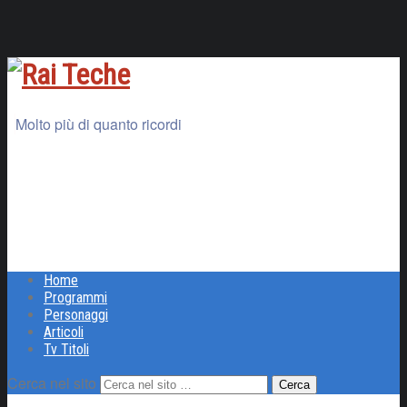
Molto più di quanto ricordi
Home
Programmi
Personaggi
Articoli
Tv Titoli
Cerca nel sito