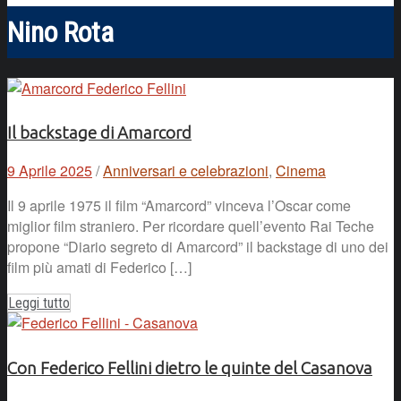
Nino Rota
Il backstage di Amarcord
9 Aprile 2025
/
Anniversari e celebrazioni
,
Cinema
Il 9 aprile 1975 il film “Amarcord” vinceva l’Oscar come
miglior film straniero. Per ricordare quell’evento Rai Teche
propone “Diario segreto di Amarcord” il backstage di uno dei
film più amati di Federico […]
Leggi tutto
Con Federico Fellini dietro le quinte del Casanova