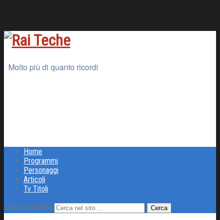
Molto più di quanto ricordi
Home
Programmi
Personaggi
Articoli
Tv Titoli
Cerca nel sito