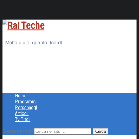
Molto più di quanto ricordi
Home
Programmi
Personaggi
Articoli
Tv Titoli
Cerca nel sito