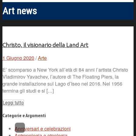
Art news
Christo, il visionario della Land Art
1 Giugno 2020
/
Arte
E’ scomparso a New York all’età di 84 anni l’artista Christo
Vladimirov Yavachev, l’autore di The Floating Piers, la
grande installazione sul Lago d’Iseo nel 2016. Nel 1956
termina gli studi e si […]
Leggi tutto
Categorie e Argomenti
Anniversari e celebrazioni
Antropologia e etnologia