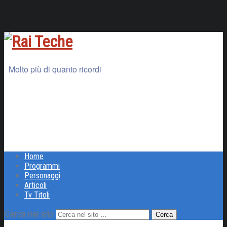
Molto più di quanto ricordi
Home
Programmi
Personaggi
Articoli
Tv Titoli
Cerca nel sito