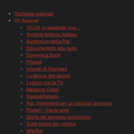
Richiesta materiali
Gli Speciali
70×70, lo sapevate che…
Archivio folklore italiano
Auditorium della Rai
Documentario alla radio
Domenica Sport
Filosofi
Incontri di Rainews
La donna che lavora
Lezioni con la TV
Massimo Castri
Radiosillabario
Rai, Frammenti per un discorso amoroso
Rodari – Cento anni
Storia del pensiero economico
Sulle tracce del crimine
MitoRai