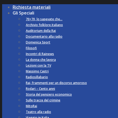
Richiesta materiali
Gli Speciali
70×70, lo sapevate che…
Archivio folklore italiano
Auditorium della Rai
Documentario alla radio
Domenica Sport
Filosofi
Incontri di Rainews
La donna che lavora
Lezioni con la TV
Massimo Castri
Radiosillabario
Rai, Frammenti per un discorso amoroso
Rodari – Cento anni
Storia del pensiero economico
Sulle tracce del crimine
MitoRai
Teatro alla radio
Viaggio in Italia