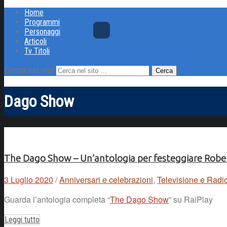
Home
Programmi
Personaggi
Articoli
Tv Titoli
Cerca nel sito
Dago Show
The Dago Show – Un’antologia per festeggiare Robe
3 Luglio 2020
/
Anniversari e celebrazioni
,
Televisione e Radi
Guarda l’antologia completa “
The Dago Show
” su RaiPlay
Leggi tutto