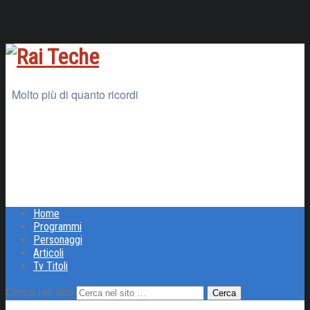
Molto più di quanto ricordi
Home
Programmi
Personaggi
Articoli
Tv Titoli
Cerca nel sito