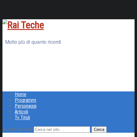
Molto più di quanto ricordi
Home
Programmi
Personaggi
Articoli
Tv Titoli
Cerca nel sito