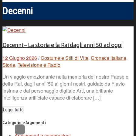
Decenni
Decenni – La storia e la Rai dagli anni 50 ad oggi
12 Giugno 2026
/
Costume e Stili di Vita
,
Cronaca italiana
,
Storia
,
Televisione e Radio
Un viaggio emozionante nella memoria del nostro Paese e
della Rai, dagli anni ’50 ai giorni nostri, guidato da Flavio
Insinna e dal personaggio digitale Arti, una brillante
intelligenza artificiale capace di elaborare […]
Leggi tutto
Categorie e Argomenti
Anniversari e celebrazioni