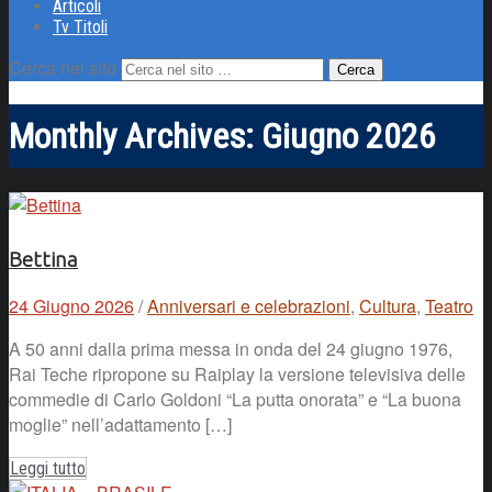
Articoli
Tv Titoli
Cerca nel sito
Monthly Archives:
Giugno 2026
Bettina
24 Giugno 2026
/
Anniversari e celebrazioni
,
Cultura
,
Teatro
A 50 anni dalla prima messa in onda del 24 giugno 1976,
Rai Teche ripropone su Raiplay la versione televisiva delle
commedie di Carlo Goldoni “La putta onorata” e “La buona
moglie” nell’adattamento […]
Leggi tutto