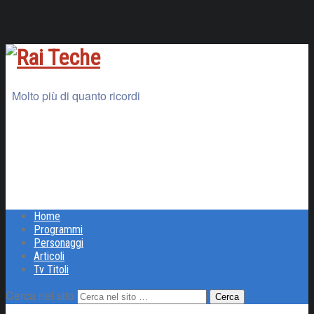
Molto più di quanto ricordi
Home
Programmi
Personaggi
Articoli
Tv Titoli
Cerca nel sito