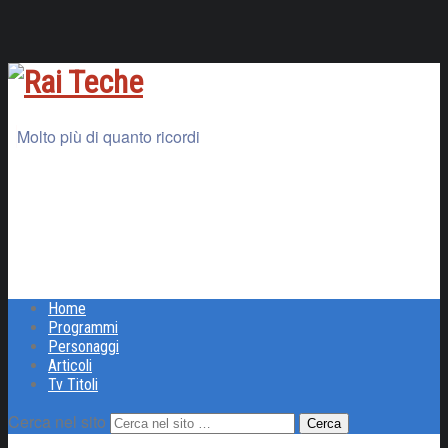
Molto più di quanto ricordi
Home
Programmi
Personaggi
Articoli
Tv Titoli
Cerca nel sito